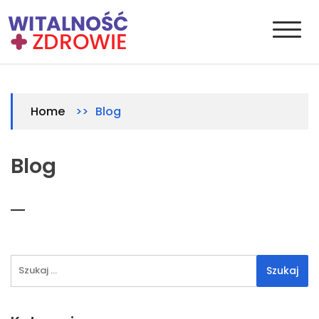
Skip
to
content
Witalnosc-zdrowie.pl
Zdrowie i medycyna
>>
Blog
Home
Blog
Szukaj: