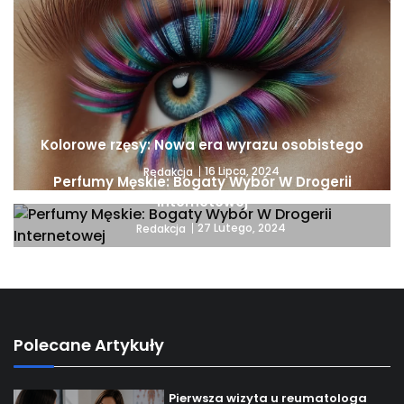
Kolorowe rzęsy: Nowa era wyrazu osobistego
16 Lipca, 2024
Redakcja
Perfumy Męskie: Bogaty Wybór W Drogerii
Internetowej
27 Lutego, 2024
Redakcja
Polecane Artykuły
Pierwsza wizyta u reumatologa