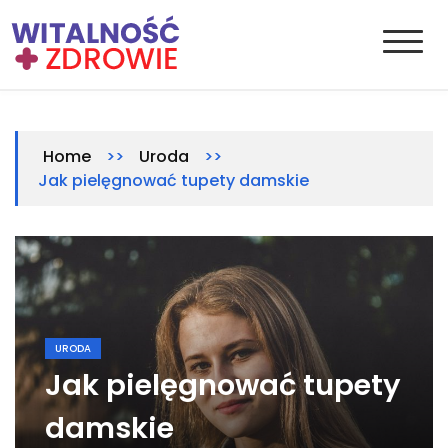
Skip
to
content
Witalnosc-zdrowie.pl
Zdrowie i medycyna
>>
>>
Home
Uroda
Jak pielęgnować tupety damskie
URODA
Jak pielęgnować tupety
damskie