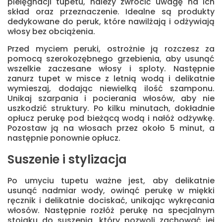
pielęgnacji tupetu, należy zwrócić uwagę na ich
skład oraz przeznaczenie. Idealne są produkty
dedykowane do peruk, które nawilżają i odżywiają
włosy bez obciążenia.
Przed myciem peruki, ostrożnie ją rozczesz za
pomocą szerokozębnego grzebienia, aby usunąć
wszelkie zaczesane włosy i sploty. Następnie
zanurz tupet w misce z letnią wodą i delikatnie
wymieszaj, dodając niewielką ilość szamponu.
Unikaj szarpania i pocierania włosów, aby nie
uszkodzić struktury. Po kilku minutach, dokładnie
opłucz perukę pod bieżącą wodą i nałóż odżywkę.
Pozostaw ją na włosach przez około 5 minut, a
następnie ponownie opłucz.
Suszenie i stylizacja
Po umyciu tupetu ważne jest, aby delikatnie
usunąć nadmiar wody, owinąć perukę w miękki
ręcznik i delikatnie dociskać, unikając wykręcania
włosów. Następnie rozłóż perukę na specjalnym
stojaku do suszenia, który pozwoli zachować jej