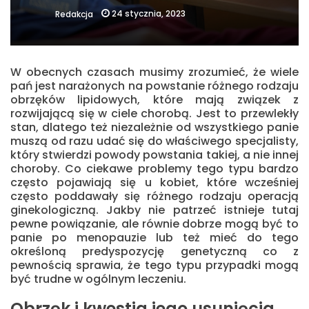
24 stycznia, 2023
Redakcja
W obecnych czasach musimy zrozumieć, że wiele
pań jest narażonych na powstanie różnego rodzaju
obrzęków lipidowych, które mają związek z
rozwijającą się w ciele chorobą. Jest to przewlekły
stan, dlatego też niezależnie od wszystkiego panie
muszą od razu udać się do właściwego specjalisty,
który stwierdzi powody powstania takiej, a nie innej
choroby. Co ciekawe problemy tego typu bardzo
często pojawiają się u kobiet, które wcześniej
często poddawały się różnego rodzaju operacją
ginekologiczną. Jakby nie patrzeć istnieje tutaj
pewne powiązanie, ale równie dobrze mogą być to
panie po menopauzie lub też mieć do tego
określoną predyspozycję genetyczną co z
pewnością sprawia, że tego typu przypadki mogą
być trudne w ogólnym leczeniu.
Obrzęk i kwestia jego usunięcia.