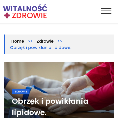
Skip
to
content
Witalnosc-zdrowie.pl
Zdrowie i medycyna
>>
>>
Home
Zdrowie
Obrzęk i powikłania lipidowe.
ZDROWIE
Obrzęk i powikłania
lipidowe.