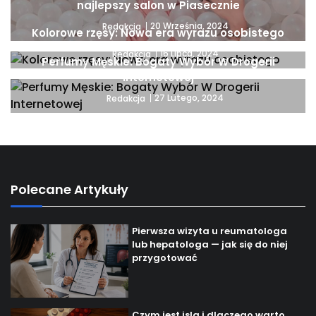
najlepszy salon w Piasecznie
20 Września, 2024
Redakcja
Kolorowe rzęsy: Nowa era wyrazu osobistego
16 Lipca, 2024
Redakcja
Perfumy Męskie: Bogaty Wybór W Drogerii
Internetowej
27 Lutego, 2024
Redakcja
Polecane Artykuły
Pierwsza wizyta u reumatologa
lub hepatologa — jak się do niej
przygotować
Czym jest isla i dlaczego warto