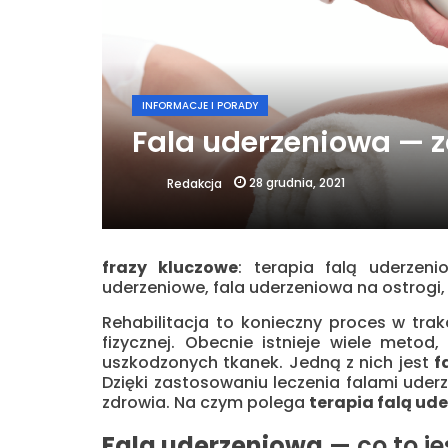
INFORMACJE I PORADY
Fala uderzeniowa — z
28 grudnia, 2021
Redakcja
frazy kluczowe
: terapia falą uderzeni
uderzeniowe, fala uderzeniowa na ostrogi, 
Rehabilitacja to konieczny proces w tra
fizycznej. Obecnie istnieje wiele metod
uszkodzonych tkanek. Jedną z nich jest
f
Dzięki zastosowaniu leczenia falami ude
zdrowia. Na czym polega
terapia falą ud
Fala uderzeniowa
— co to je