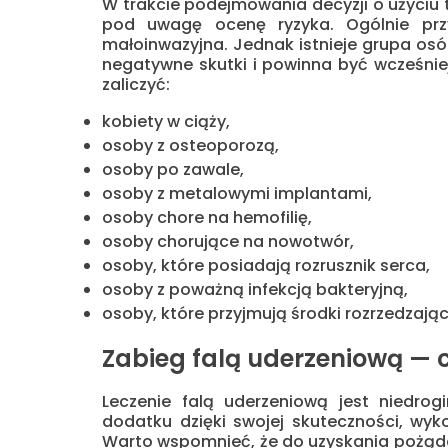
W trakcie podejmowania decyzji o użyciu t
pod uwagę ocenę ryzyka. Ogólnie przy
małoinwazyjna. Jednak istnieje grupa osó
negatywne skutki i powinna być wcześnie
zaliczyć:
kobiety w ciąży,
osoby z osteoporozą,
osoby po zawale,
osoby z metalowymi implantami,
osoby chore na hemofilię,
osoby chorujące na nowotwór,
osoby, które posiadają rozrusznik serca,
osoby z poważną infekcją bakteryjną,
osoby, które przyjmują środki rozrzedzając
Zabieg falą uderzeniową — 
Leczenie falą uderzeniową jest niedro
dodatku dzięki swojej skuteczności, wyk
Warto wspomnieć, że do uzyskania pożąda