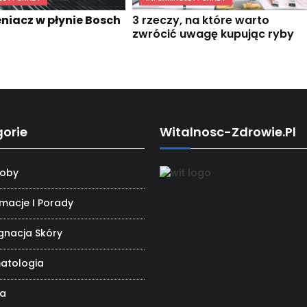
iacz w płynie Bosch
3 rzeczy, na które warto
zwrócić uwagę kupując ryby
orie
Witalnosc-Zdrowie.pl
oby
rmacje I Porady
ęgnacja Skóry
atologia
da