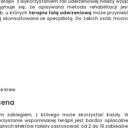
erapii z wykorzystaniem fali uderzeniowej należy wzią
jmuje się, że opisywana metoda rehabilitacji jes
b, u których
terapia falą uderzeniową
może przynieś
j skonsultowana ze specjalistą. Do takich osób możn
e krew.
cena
gim zabiegiem, z którego może skorzystać każdy. 
orzystanie wspomnianej terapii jest bardzo opłacalne
nych efektów należy zastosować od 2 do 10 zabiegów