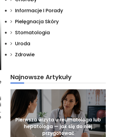
Informacje I Porady
Pielęgnacja Skóry
Stomatologia
Uroda
Zdrowie
Najnowsze Artykuły
e
i
i
.
o
Pierwsza wizyta u reumatologa lub
hepatologa — jak się do niej
przygotować