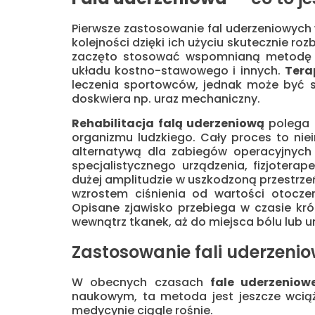
Pierwsze zastosowanie fal uderzeniowych 
kolejności dzięki ich użyciu skutecznie ro
zaczęto stosować wspomnianą metodę w
układu kostno-stawowego i innych.
Tera
leczenia sportowców, jednak może być s
doskwiera np. uraz mechaniczny.
Rehabilitacja falą uderzeniową
polega 
organizmu ludzkiego. Cały proces to nie
alternatywą dla zabiegów operacyjnych 
specjalistycznego urządzenia, fizjoterap
dużej amplitudzie w uszkodzoną przestrze
wzrostem ciśnienia od wartości otocze
Opisane zjawisko przebiega w czasie kró
wewnątrz tkanek, aż do miejsca bólu lub u
Zastosowanie fali uderzeniow
W obecnych czasach
fale uderzenio
naukowym, ta metoda jest jeszcze wcią
medycynie ciągle rośnie.