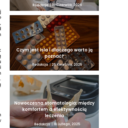
19 Czerwca, 2026
Redakcja
j
e
,
d
m
k
Czym jest isla i dlaczego warto ją
ą
poznać?
u
25 Kwietnia, 2025
Redakcja
i
m
.
ą
Nowoczesna stomatologia: między
komfortem a efektywnością
m
leczenia
w
18 Lutego, 2025
Redakcja