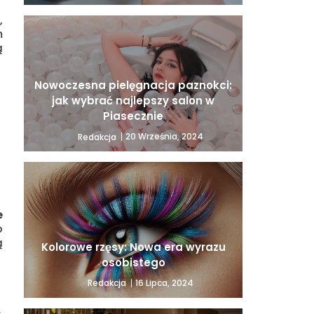
,
m
ą
Nowoczesna pielęgnacja paznokci:
jak wybrać najlepszy salon w
Piasecznie
20 Września, 2024
Redakcja
e
o
ą
Kolorowe rzęsy: Nowa era wyrazu
osobistego
16 Lipca, 2024
Redakcja