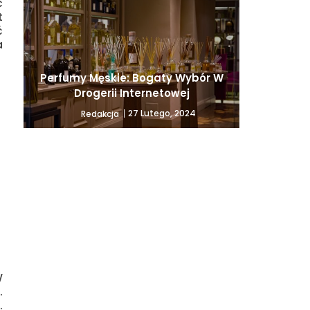
ć
t
ć
a
Perfumy Męskie: Bogaty Wybór W
Drogerii Internetowej
27 Lutego, 2024
Redakcja
W
.
.