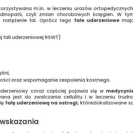
orzystywana m.in. w leczeniu urazów ortopedycznych
dinopatii, czyli zmian chorobowych ścięgien. W ty
ie natężenie fal. Oprócz tego
fale uderzeniowe
maj
ej fali uderzeniowej RSWT)
śni,
kości oraz wspomaganie zespolenia kostnego.
uderzeniowy coraz częściej pojawia się w
medycyni
a jest do zwalczania cellulitu i w leczeniu trudn
się
falę uderzeniową na ostrogi,
którezlokalizowane s
wwskazania