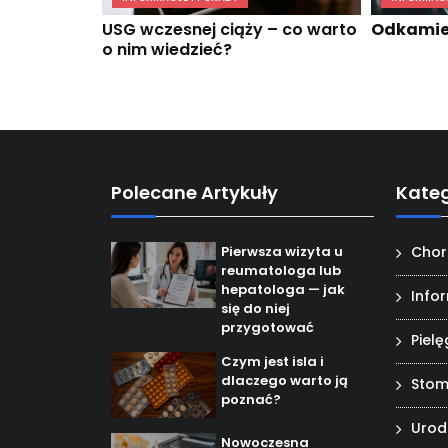
USG wczesnej ciąży – co warto
Odkamien
o nim wiedzieć?
Polecane Artykuły
Kateg
Pierwsza wizyta u
Chor
reumatologa lub
hepatologa — jak
Info
się do niej
przygotować
Piel
Czym jest isla i
dlaczego warto ją
Stom
poznać?
Uro
Nowoczesna