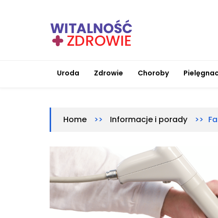
Skip
to
content
Witalnosc-zdrowie.pl
Zdrowie i medycyna
Uroda
Zdrowie
Choroby
Pielęgnac
>>
>>
Fa
Home
Informacje i porady