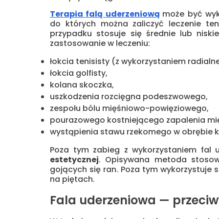
Terapia falą uderzeniową
może być wyk
do których można zaliczyć leczenie ten
przypadku stosuje się średnie lub nisk
zastosowanie w leczeniu:
łokcia tenisisty (z wykorzystaniem radialn
łokcia golfisty,
kolana skoczka,
uszkodzenia rozcięgna podeszwowego,
zespołu bólu mięśniowo-powięziowego,
pourazowego kostniejącego zapalenia mię
wystąpienia stawu rzekomego w obrębie 
Poza tym zabieg z wykorzystaniem fal 
estetycznej
. Opisywana metoda stosowan
gojących się ran. Poza tym wykorzystuje 
na piętach.
Fala uderzeniowa — przeci