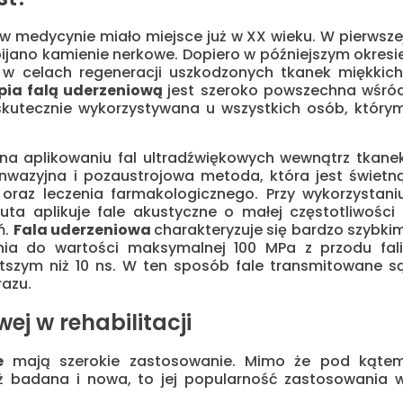
w medycynie miało miejsce już w XX wieku. W pierwsze
zbijano kamienie nerkowe. Dopiero w późniejszym okresi
 celach regeneracji uszkodzonych tkanek miękkich
pia falą uderzeniową
jest szeroko powszechna wśró
kutecznie wykorzystywana u wszystkich osób, który
na aplikowaniu fal ultradźwiękowych wewnątrz tkane
inwazyjna i pozaustrojowa metoda, która jest świetn
oraz leczenia farmakologicznego. Przy wykorzystani
euta aplikuje fale akustyczne o małej częstotliwości 
ń.
Fala uderzeniowa
charakteryzuje się bardzo szybki
nia do wartości maksymalnej 100 MPa z przodu fali
tszym niż 10 ns. W ten sposób fale transmitowane s
razu.
ej w rehabilitacji
we
mają szerokie zastosowanie. Mimo że pod kąte
ż badana i nowa, to jej popularność zastosowania 