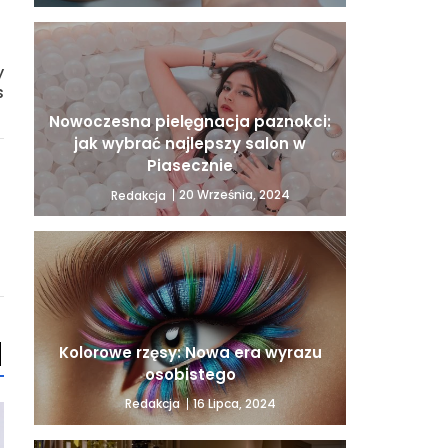
y
s
Nowoczesna pielęgnacja paznokci:
jak wybrać najlepszy salon w
Piasecznie
20 Września, 2024
Redakcja
Kolorowe rzęsy: Nowa era wyrazu
osobistego
16 Lipca, 2024
Redakcja
INFORMACJE I PORADY
INFORMACJE I PORADY
Postaw na catering
Zdrowe aspiratory 