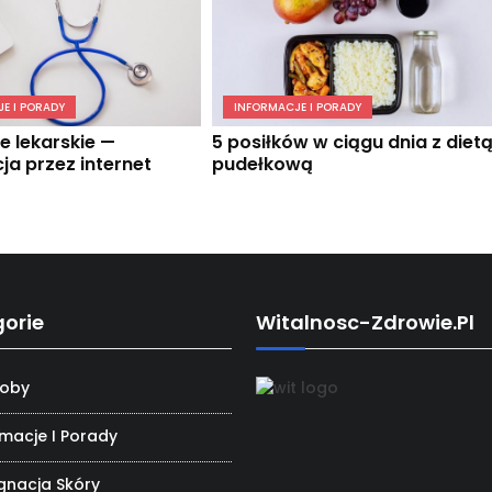
E I PORADY
INFORMACJE I PORADY
e lekarskie —
5 posiłków w ciągu dnia z diet
ja przez internet
pudełkową
orie
Witalnosc-Zdrowie.pl
oby
rmacje I Porady
ęgnacja Skóry