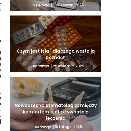
ć
19 Czerwca, 2026
Redakcja
e
o
.
Czym jest isla i dlaczego warto ją
i
poznać?
u
e
25 Kwietnia, 2025
Redakcja
y
a
.
m
o
Nowoczesna stomatologia: między
.
komfortem a efektywnością
.
leczenia
j
18 Lutego, 2025
Redakcja