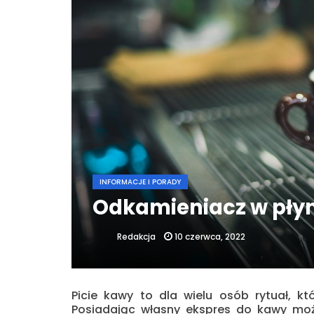
INFORMACJE I PORADY
Odkamieniacz w płyn
10 czerwca, 2022
Redakcja
Picie kawy to dla wielu osób rytuał, k
Posiadając własny ekspres do kawy moż