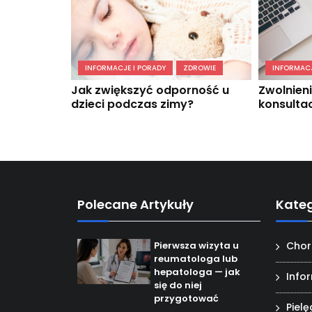
INFORMACJE I PORADY
ZDROWIE
INFORMACJ
Jak zwiększyć odporność u
Zwolnieni
dzieci podczas zimy?
konsultac
Polecane Artykuły
Kateg
Pierwsza wizyta u
Chor
reumatologa lub
hepatologa — jak
Info
się do niej
przygotować
Piel