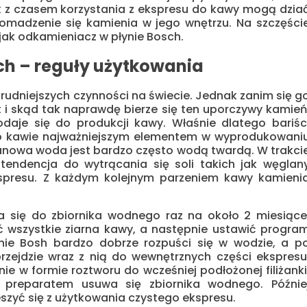
z czasem korzystania z ekspresu do kawy mogą dzia
gromadzenie się kamienia w jego wnętrzu. Na szczęści
– jak odkamieniacz w płynie Bosch.
ch – reguły użytkowania
rudniejszych czynności na świecie. Jednak zanim się g
 i skąd tak naprawdę bierze się ten uporczywy kamień
daje się do produkcji kawy. Właśnie dlatego bariśc
 po kawie najważniejszym elementem w wyprodukowani
kranowa woda jest bardzo często wodą twardą. W trakci
tendencja do wytrącania się soli takich jak węglan
presu. Z każdym kolejnym parzeniem kawy kamieni
się do zbiornika wodnego raz na około 2 miesiące
 wszystkie ziarna kawy, a następnie ustawić progra
nie Bosh bardzo dobrze rozpuści się w wodzie, a p
zejdzie wraz z nią do wewnętrznych części ekspresu
ie w formie roztworu do wcześniej podłożonej filiżanki
 preparatem usuwa się zbiornika wodnego. Późnie
eszyć się z użytkowania czystego ekspresu.