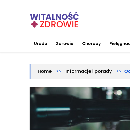
Skip
to
content
Witalnosc-zdrowie.pl
Zdrowie i medycyna
Uroda
Zdrowie
Choroby
Pielęgnac
>>
>>
Od
Home
Informacje i porady