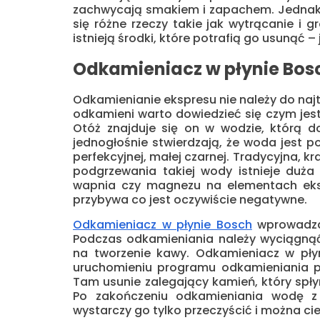
zachwycają smakiem i zapachem. Jednak 
się różne rzeczy takie jak wytrącanie i 
istnieją środki, które potrafią go usunąć 
Odkamieniacz w płynie Bos
Odkamienianie ekspresu nie należy do najt
odkamieni warto dowiedzieć się czym jest
Otóż znajduje się on w wodzie, którą do
jednogłośnie stwierdzają, że woda jest
perfekcyjnej, małej czarnej. Tradycyjna, 
podgrzewania takiej wody istnieje duża 
wapnia czy magnezu na elementach eks
przybywa co jest oczywiście negatywne.
Odkamieniacz w płynie Bosch
wprowadza 
Podczas odkamieniania należy wyciągnąć
na tworzenie kawy. Odkamieniacz w pły
uruchomieniu programu odkamieniania pr
Tam usunie zalegający kamień, który spłyn
Po zakończeniu odkamieniania wodę z
wystarczy go tylko przeczyścić i można ci