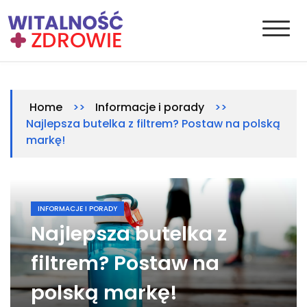
Skip
to
content
Witalnosc-zdrowie.pl
Zdrowie i medycyna
>>
>>
Home
Informacje i porady
Najlepsza butelka z filtrem? Postaw na polską
markę!
INFORMACJE I PORADY
Najlepsza butelka z
filtrem? Postaw na
polską markę!