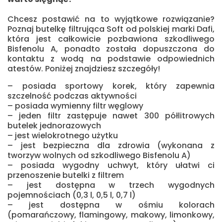
Chcesz postawić na to wyjątkowe rozwiązanie?
Poznaj butelkę filtrująca Soft od polskiej marki Dafi,
która jest całkowicie pozbawiona szkodliwego
Bisfenolu A, ponadto została dopuszczona do
kontaktu z wodą na podstawie odpowiednich
atestów. Poniżej znajdziesz szczegóły!
– posiada sportowy korek, który zapewnia
szczelność podczas aktywności
– posiada wymienny filtr węglowy
– jeden filtr zastępuje nawet 300 półlitrowych
butelek jednorazowych
– jest wielokrotnego użytku
– jest bezpieczna dla zdrowia (wykonana z
tworzyw wolnych od szkodliwego Bisfenolu A)
– posiada wygodny uchwyt, który ułatwi ci
przenoszenie butelki z filtrem
– jest dostępna w trzech wygodnych
pojemnościach (0,3 l, 0,5 l, 0,7 l)
– jest dostępna w ośmiu kolorach
(pomarańczowy, flamingowy, makowy, limonkowy,