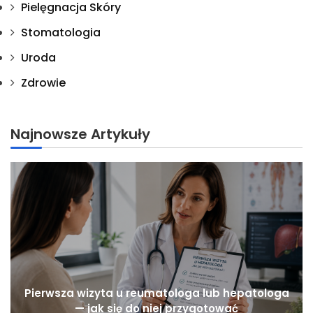
Pielęgnacja Skóry
Stomatologia
Uroda
Zdrowie
Najnowsze Artykuły
Pierwsza wizyta u reumatologa lub hepatologa
— jak się do niej przygotować