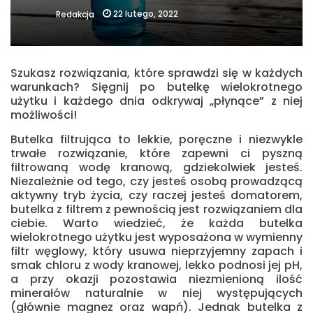
22 lutego, 2022
Redakcja
Szukasz rozwiązania, które sprawdzi się w każdych
warunkach? Sięgnij po butelkę wielokrotnego
użytku i każdego dnia odkrywaj „płynące” z niej
możliwości!
Butelka filtrująca to lekkie, poręczne i niezwykle
trwałe rozwiązanie, które zapewni ci pyszną
filtrowaną wodę kranową, gdziekolwiek jesteś.
Niezależnie od tego, czy jesteś osobą prowadzącą
aktywny tryb życia, czy raczej jesteś domatorem,
butelka z filtrem z pewnością jest rozwiązaniem dla
ciebie. Warto wiedzieć, że każda butelka
wielokrotnego użytku jest wyposażona w wymienny
filtr węglowy, który usuwa nieprzyjemny zapach i
smak chloru z wody kranowej, lekko podnosi jej pH,
a przy okazji pozostawia niezmienioną ilość
minerałów naturalnie w niej występujących
(głównie magnez oraz wapń). Jednak butelka z