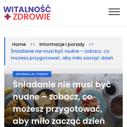
Skip
to
content
Witalnosc-zdrowie.pl
Zdrowie i medycyna
>>
>>
Home
Informacje i porady
Śniadanie nie musi być nudne – zobacz, co
możesz przygotować, aby miło zacząć dzień
INFORMACJE I PORADY
Śniadanie nie musi być
nudne – zobacz, co
możesz przygotować,
aby miło zacząć dzień