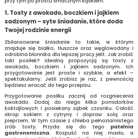
przy tym po prostu smacznym kąskiem.
1. Tosty z awokado, boczkiem i jajkiem
sadzonym – syte śniadanie, które doda
Twojej rodzinie energii
Zbilansowane śniadanie to takie, w którym
znajduje się białko, tłuszcze oraz węglowodany i
odrobina błonnika dla lepszej pracy jelit. Jak zrobić
taki posiłek? Idealną propozycją są tosty z
awokado, boczkiem i jajkiem sadzonym. Ich
przygotowanie jest proste i szybkie, a efekt –
spektakularny. Jeśli zrobisz je raz, z pewnością
będziesz wracać do tego przepisu.
Przygotowanie posiłku zacznij od rozgniecenia
awokado. Dodaj do niego kilka pomidorków
koktajlowych i posiekany ząbek czosnku. Całość
skrop sokiem z cytryny i dopraw solą oraz
pieprzem. W tym czasie z chleba pełnoziarnistego
zrób tosty. Przyda się do tego
patelnia
gastronomiczna
. Rozpuść na niej masło, a