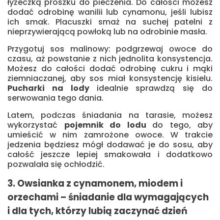
łyżeczką proszku do pieczenia. Do całości możesz
dodać odrobinę wanilii lub cynamonu, jeśli lubisz
ich smak. Placuszki smaż na suchej patelni z
nieprzywierającą powłoką lub na odrobinie masła.
Przygotuj sos malinowy: podgrzewaj owoce do
czasu, aż powstanie z nich jednolita konsystencja.
Możesz do całości dodać odrobinę cukru i mąki
ziemniaczanej, aby sos miał konsystencję kisielu.
Pucharki na lody
idealnie sprawdzą się do
serwowania tego dania.
Latem, podczas śniadania na tarasie, możesz
wykorzystać
pojemnik do lodu
do tego, aby
umieścić w nim zamrożone owoce. W trakcie
jedzenia będziesz mógł dodawać je do sosu, aby
całość jeszcze lepiej smakowała i dodatkowo
pozwalała się ochłodzić.
3. Owsianka z cynamonem, miodem i
orzechami – śniadanie dla wymagających
i dla tych, którzy lubią zaczynać dzień