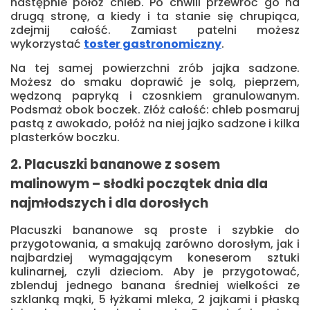
następnie połóż chleb. Po chwili przewróć go na
drugą stronę, a kiedy i ta stanie się chrupiąca,
zdejmij całość. Zamiast patelni możesz
wykorzystać
toster gastronomiczny
.
Na tej samej powierzchni zrób jajka sadzone.
Możesz do smaku doprawić je solą, pieprzem,
wędzoną papryką i czosnkiem granulowanym.
Podsmaż obok boczek. Złóż całość: chleb posmaruj
pastą z awokado, połóż na niej jajko sadzone i kilka
plasterków boczku.
2. Placuszki bananowe z sosem
malinowym – słodki początek dnia dla
najmłodszych i dla dorosłych
Placuszki bananowe są proste i szybkie do
przygotowania, a smakują zarówno dorosłym, jak i
najbardziej wymagającym koneserom sztuki
kulinarnej, czyli dzieciom. Aby je przygotować,
zblenduj jednego banana średniej wielkości ze
szklanką mąki, 5 łyżkami mleka, 2 jajkami i płaską