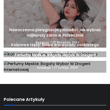
Nowoczesna pielęgnacja paznokci: jak wybrać
najlepszy salon w Piasecznie
20 Września, 2024
Redakcja
Kolorowe rzęsy: Nowa era wyrazu osobistego
16 Lipca, 2024
Redakcja
Perfumy Męskie: Bogaty Wybór W Drogerii
Internetowej
27 Lutego, 2024
Redakcja
Polecane Artykuły