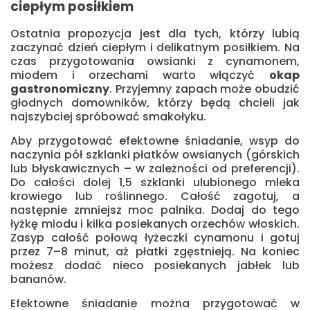
ciepłym posiłkiem
Ostatnia propozycja jest dla tych, którzy lubią
zaczynać dzień ciepłym i delikatnym posiłkiem. Na
czas przygotowania owsianki z cynamonem,
miodem i orzechami warto włączyć
okap
gastronomiczny
. Przyjemny zapach może obudzić
głodnych domowników, którzy będą chcieli jak
najszybciej spróbować smakołyku.
Aby przygotować efektowne śniadanie, wsyp do
naczynia pół szklanki płatków owsianych (górskich
lub błyskawicznych – w zależności od preferencji).
Do całości dolej 1,5 szklanki ulubionego mleka
krowiego lub roślinnego. Całość zagotuj, a
następnie zmniejsz moc palnika. Dodaj do tego
łyżkę miodu i kilka posiekanych orzechów włoskich.
Zasyp całość połową łyżeczki cynamonu i gotuj
przez 7–8 minut, aż płatki zgęstnieją. Na koniec
możesz dodać nieco posiekanych jabłek lub
bananów.
Efektowne śniadanie można przygotować w