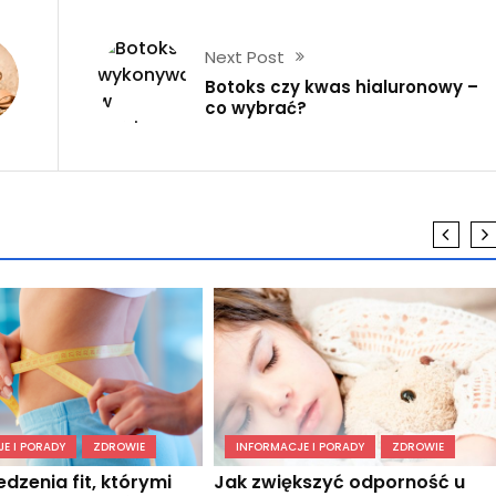
Next Post
Botoks czy kwas hialuronowy –
co wybrać?
E I PORADY
ZDROWIE
INFORMACJE I PORADY
ZDROWIE
edzenia fit, którymi
Jak zwiększyć odporność u