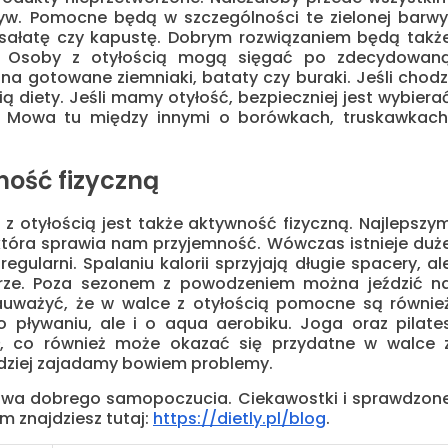
rzyw. Pomocne będą w szczególności te zielonej barwy
, sałatę czy kapustę. Dobrym rozwiązaniem będą takż
pa. Osoby z otyłością mogą sięgać po zdecydowan
na gotowane ziemniaki, bataty czy buraki. Jeśli chodz
 diety. Jeśli mamy otyłość, bezpieczniej jest wybiera
. Mowa tu między innymi o borówkach, truskawkach
ość fizyczną
otyłością jest także aktywność fizyczną. Najlepszy
która sprawia nam przyjemność. Wówczas istnieje duż
ularni. Spalaniu kalorii sprzyjają długie spacery, al
erze. Poza sezonem z powodzeniem można jeździć n
auważyć, że w walce z otyłością pomocne są równie
 pływaniu, ale i o aqua aerobiku. Joga oraz pilate
, co również może okazać się przydatne w walce 
zadziej zajadamy bowiem problemy.
awa dobrego samopoczucia. Ciekawostki i sprawdzon
m znajdziesz tutaj:
https://dietly.pl/blog
.