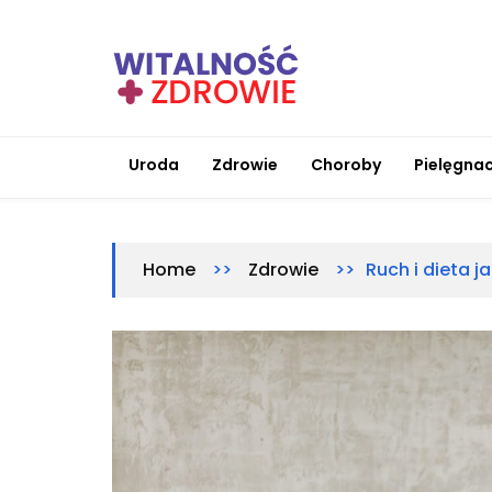
Skip
to
content
Witalnosc-zdrowie.pl
Zdrowie i medycyna
Uroda
Zdrowie
Choroby
Pielęgnac
>>
>>
Ruch i dieta j
Home
Zdrowie