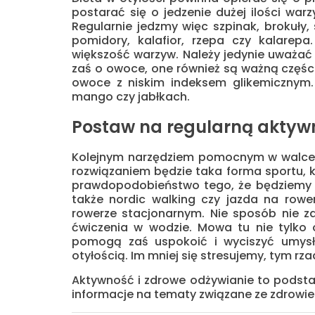
postarać się o jedzenie dużej ilości wa
Regularnie jedzmy więc szpinak, brokuły
pomidory, kalafior, rzepa czy kalare
większość warzyw. Należy jedynie uważać 
zaś o owoce, one również są ważną częścią
owoce z niskim indeksem glikemicznym
mango czy jabłkach.
Postaw na regularną aktywn
Kolejnym narzędziem pomocnym w walce z 
rozwiązaniem będzie taka forma sportu, 
prawdopodobieństwo tego, że będziemy reg
także nordic walking czy jazda na row
rowerze stacjonarnym. Nie sposób nie z
ćwiczenia w wodzie. Mowa tu nie tylko o
pomogą zaś uspokoić i wyciszyć umysł
otyłością. Im mniej się stresujemy, tym r
Aktywność i zdrowe odżywianie to podst
informacje na tematy związane ze zdrowie