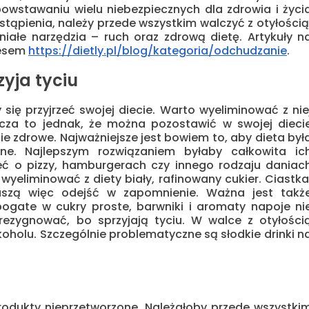
powstawaniu wielu niebezpiecznych dla zdrowia i życi
tąpienia, należy przede wszystkim walczyć z otyłością
ałe narzędzia – ruch oraz zdrową dietę. Artykuły n
resem
https://dietly.pl/blog/kategoria/odchudzanie
.
zyja tyciu
 się przyjrzeć swojej diecie. Warto wyeliminować z nie
nacza to jednak, że można pozostawić w swojej dieci
ie zdrowe. Najważniejsze jest bowiem to, aby dieta był
e. Najlepszym rozwiązaniem byłaby całkowita ic
eć o pizzy, hamburgerach czy innego rodzaju daniac
wyeliminować z diety biały, rafinowany cukier. Ciastka
muszą więc odejść w zapomnienie. Ważna jest takż
ogate w cukry proste, barwniki i aromaty napoje ni
ezygnować, bo sprzyjają tyciu. W walce z otyłości
holu. Szczególnie problematyczne są słodkie drinki n
produkty nieprzetworzone. Należałoby przede wszystki