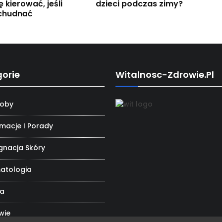
ę kierować, jeśli
dzieci podczas zimy?
chudnąć
orie
Witalnosc-Zdrowie.pl
oby
rmacje I Porady
ęgnacja Skóry
atologia
da
wie