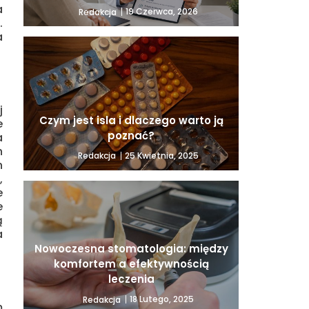
a
19 Czerwca, 2026
Redakcja
.
a
j
Czym jest isla i dlaczego warto ją
e
poznać?
a
h
25 Kwietnia, 2025
Redakcja
h
,
e
e
ą
a
Nowoczesna stomatologia: między
komfortem a efektywnością
leczenia
18 Lutego, 2025
Redakcja
m