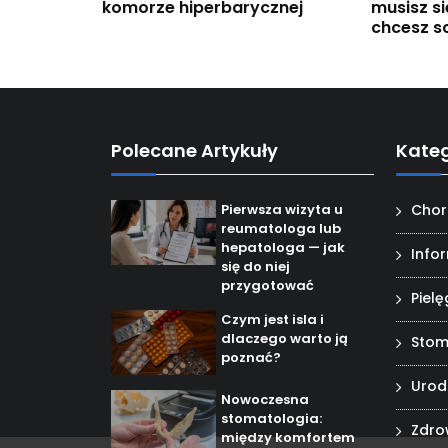
komorze hiperbarycznej
musisz si
chcesz s
Polecane Artykuły
Kateg
Pierwsza wizyta u
Chor
reumatologa lub
hepatologa — jak
Info
się do niej
przygotować
Piel
Czym jest isla i
dlaczego warto ją
Stom
poznać?
Uro
Nowoczesna
stomatologia:
Zdro
między komfortem