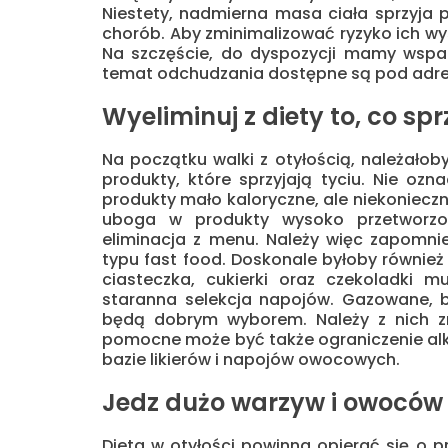
Niestety, nadmierna masa ciała sprzyja 
chorób. Aby zminimalizować ryzyko ich wys
Na szczęście, do dyspozycji mamy wspani
temat odchudzania dostępne są pod ad
Wyeliminuj z diety to, co spr
Na początku walki z otyłością, należałoby
produkty, które sprzyjają tyciu. Nie oz
produkty mało kaloryczne, ale niekonieczn
uboga w produkty wysoko przetworzon
eliminacja z menu. Należy więc zapomni
typu fast food. Doskonale byłoby również 
ciasteczka, cukierki oraz czekoladki 
staranna selekcja napojów. Gazowane, b
będą dobrym wyborem. Należy z nich zr
pomocne może być także ograniczenie alko
bazie likierów i napojów owocowych.
Jedz dużo warzyw i owoców
Dieta w otyłości powinna opierać się o 