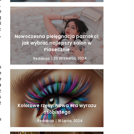
.
e
ą
i
ć
,
Nowoczesna pielęgnacja paznokci:
jak wybrać najlepszy salon w
Piasecznie
20 Września, 2024
Redakcja
m
e
e
a
ż
s
z
Kolorowe rzęsy: Nowa era wyrazu
osobistego
e
16 Lipca, 2024
Redakcja