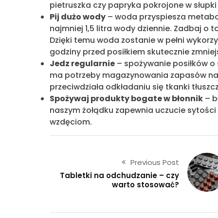
pietruszka czy papryka pokrojone w słupki 
Pij dużo wody
– woda przyspiesza metabol
najmniej 1,5 litra wody dziennie. Zadbaj o t
Dzięki temu woda zostanie w pełni wykorzys
godziny przed posiłkiem skutecznie zmniej
Jedz regularnie
– spożywanie posiłków o s
ma potrzeby magazynowania zapasów na 
przeciwdziała odkładaniu się tkanki tłuszc
Spożywaj produkty bogate w błonnik
– b
naszym żołądku zapewnia uczucie sytości
wzdęciom.
Previous Post
Tabletki na odchudzanie – czy
warto stosować?