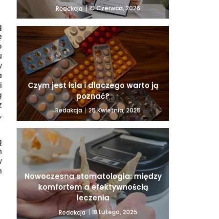
19 Czerwca, 2026
Redakcja
ą
ę
o
u
w
a
i
Czym jest isla i dlaczego warto ją
ą
poznać?
z
25 Kwietnia, 2025
Redakcja
,
ą
m
w
h
Nowoczesna stomatologia: między
komfortem a efektywnością
leczenia
18 Lutego, 2025
Redakcja