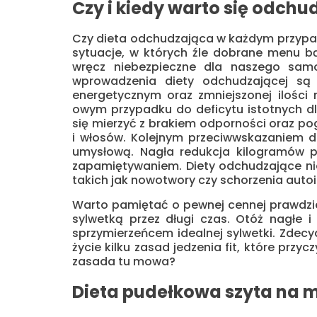
Czy i kiedy warto się odchu
Czy dieta odchudzająca w każdym przypad
sytuacje, w których źle dobrane menu 
wręcz niebezpieczne dla naszego sam
wprowadzenia diety odchudzającej są
energetycznym oraz zmniejszonej ilośc
owym przypadku do deficytu istotnych dl
się mierzyć z brakiem odporności oraz p
i włosów. Kolejnym przeciwwskazaniem 
umysłową. Nagła redukcja kilogramów p
zapamiętywaniem. Diety odchudzające nie
takich jak nowotwory czy schorzenia aut
Warto pamiętać o pewnej cennej prawdzie
sylwetką przez długi czas. Otóż nagłe i
sprzymierzeńcem idealnej sylwetki. Zdecy
życie kilku zasad jedzenia fit, które przy
zasada tu mowa?
Dieta pudełkowa szyta na 