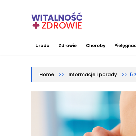
Skip
to
content
Witalnosc-zdrowie.pl
Zdrowie i medycyna
Uroda
Zdrowie
Choroby
Pielęgnac
>>
>>
5 
Home
Informacje i porady