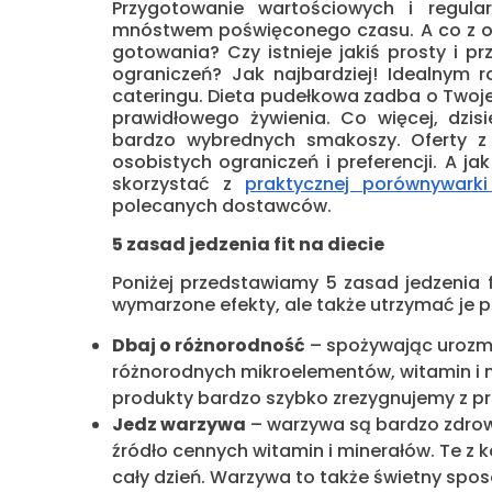
Przygotowanie wartościowych i regul
mnóstwem poświęconego czasu. A co z 
gotowania? Czy istnieje jakiś prosty i 
ograniczeń? Jak najbardziej! Idealnym
cateringu. Dieta pudełkowa zadba o Twoje
prawidłowego żywienia. Co więcej, dzis
bardzo wybrednych smakoszy. Oferty 
osobistych ograniczeń i preferencji. A j
skorzystać z
praktycznej porównywark
polecanych dostawców.
5 zasad jedzenia fit na diecie
Poniżej przedstawiamy 5 zasad jedzenia f
wymarzone efekty, ale także utrzymać je pr
Dbaj o różnorodność
– spożywając urozma
różnorodnych mikroelementów, witamin i 
produkty bardzo szybko zrezygnujemy z p
Jedz warzywa
– warzywa są bardzo zdrowe
źródło cennych witamin i minerałów. Te z k
cały dzień. Warzywa to także świetny spo