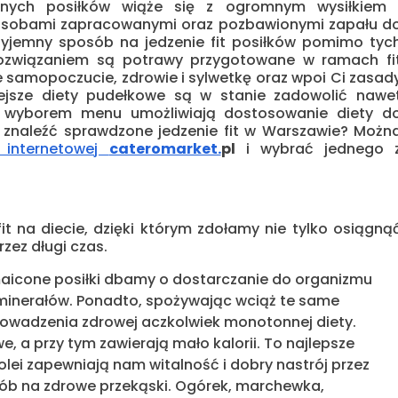
arnych posiłków wiąże się z ogromnym wysiłkiem 
osobami zapracowanymi oraz pozbawionymi zapału d
przyjemny sposób na jedzenie fit posiłków pomimo tyc
 rozwiązaniem są potrawy przygotowane w ramach fi
 samopoczucie, zdrowie i sylwetkę oraz wpoi Ci zasad
iejsze diety pudełkowe są w stanie zadowolić nawe
z wyborem menu umożliwiają dostosowanie diety d
ak znaleźć sprawdzone jedzenie fit w Warszawie? Możn
i internetowej
cateromarket.
pl
i wybrać jednego 
it na diecie, dzięki którym zdołamy nie tylko osiągną
zez długi czas.
icone posiłki dbamy o dostarczanie do organizmu
minerałów. Ponadto, spożywając wciąż te same
rowadzenia zdrowej aczkolwiek monotonnej diety.
, a przy tym zawierają mało kalorii. To najlepsze
olei zapewniają nam witalność i dobry nastrój przez
sób na zdrowe przekąski. Ogórek, marchewka,