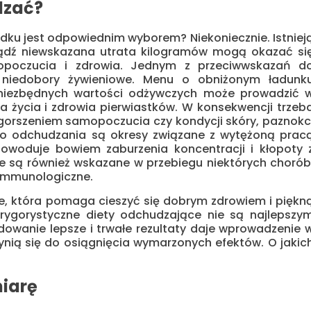
dzać?
ku jest odpowiednim wyborem? Niekoniecznie. Istniej
bądź niewskazana utrata kilogramów mogą okazać si
opoczucia i zdrowia. Jednym z przeciwwskazań d
 niedobory żywieniowe. Menu o obniżonym ładunk
i niezbędnych wartości odżywczych może prowadzić 
a życia i zdrowia pierwiastków. W konsekwencji trzeb
ogorszeniem samopoczucia czy kondycji skóry, paznokc
do odchudzania są okresy związane z wytężoną prac
owoduje bowiem zaburzenia koncentracji i kłopoty 
 są również wskazane w przebiegu niektórych chorób
oimmunologiczne.
, która pomaga cieszyć się dobrym zdrowiem i piękn
 rygorystyczne diety odchudzające nie są najlepszy
dowanie lepsze i trwałe rezultaty daje wprowadzenie 
czynią się do osiągnięcia wymarzonych efektów. O jakic
miarę