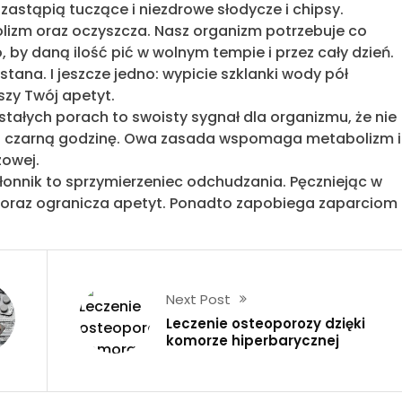
zastąpią tuczące i niezdrowe słodycze i chipsy.
izm oraz oczyszcza. Nasz organizm potrzebuje co
o, by daną ilość pić w wolnym tempie i przez cały dzień.
tana. I jeszcze jedno: wypicie szklanki wody pół
szy Twój apetyt.
tałych porach to swoisty sygnał dla organizmu, że nie
czarną godzinę. Owa zasada wspomaga metabolizm i
zowej.
łonnik to sprzymierzeniec odchudzania. Pęczniejąc w
 oraz ogranicza apetyt. Ponadto zapobiega zaparciom 
Next Post
Leczenie osteoporozy dzięki
komorze hiperbarycznej