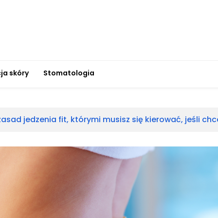
ja skóry
Stomatologia
zasad jedzenia fit, którymi musisz się kierować, jeśli c