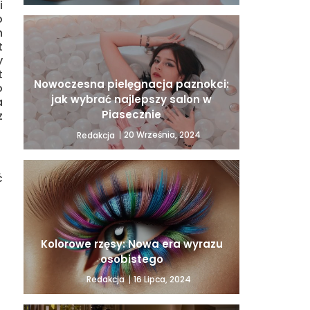
i
o
h
t
y
t
Nowoczesna pielęgnacja paznokci:
o
jak wybrać najlepszy salon w
a
Piasecznie
z
20 Września, 2024
Redakcja
ć
Kolorowe rzęsy: Nowa era wyrazu
osobistego
16 Lipca, 2024
Redakcja