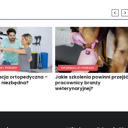
E I PORADY
INFORMACJE I PORADY
tacja ortopedyczna –
Jakie szkolenia powinni przejś
t niezbędna?
pracownicy branży
weterynaryjnej?