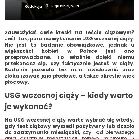
13 grudnia, 2021
Redakcja
Zauważyłaś dwie kreski na teście ciążowym?
Jeśli tak, pora na wykonanie USG wczesnej ciąży.
Nie jest to badanie obowiązkowe, jednak u
większości kobiet w Polsce jest ono
przeprowadzane. To właśnie dzięki niemu
przekonasz się, czy faktycznie jesteś w ciąży.
Badanie pozwala też m.in. uwidocznić oraz
zlokalizować jajo płodowe, a także określić wiek
płodowy.
USG wczesnej ciąży – kiedy warto
je wykonać?
Na USG wczesnej ciąży warto wybrać się wtedy,
gdy test ciążowy wyszedł pozytywny lub doszło
do zatrzymania miesiączki
, czyli od pierwszego
dnia ostatniej menstruacji minęło minimum 6