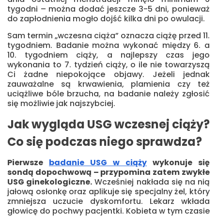
tygodni – można dodać jeszcze 3-5 dni, ponieważ
do zapłodnienia mogło dojść kilka dni po owulacji.
Sam termin „wczesna ciąża” oznacza ciążę przed 11.
tygodniem. Badanie można wykonać między 6. a
10. tygodniem ciąży, a najlepszy czas jego
wykonania to 7. tydzień ciąży, o ile nie towarzyszą
Ci żadne niepokojące objawy. Jeżeli jednak
zauważalne są krwawienia, plamienia czy też
uciążliwe bóle brzucha, na badanie należy zgłosić
się możliwie jak najszybciej.
Jak wygląda USG wczesnej ciąży?
Co się podczas niego sprawdza?
Pierwsze
badanie USG w ciąży
wykonuje się
sondą dopochwową – przypomina zatem zwykłe
USG ginekologiczne.
Wcześniej nakłada się na nią
jałową osłonkę oraz aplikuje się specjalny żel, który
zmniejsza uczucie dyskomfortu. Lekarz wkłada
głowicę do pochwy pacjentki. Kobieta w tym czasie