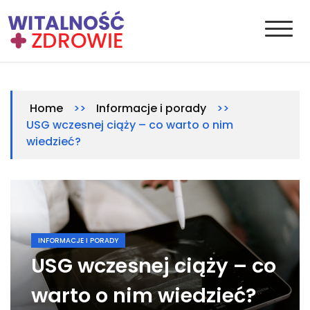
Skip
to
content
Witalnosc-zdrowie.pl
Zdrowie i medycyna
>>
>>
Home
Informacje i porady
USG wczesnej ciąży – co warto o nim
wiedzieć?
INFORMACJE I PORADY
USG wczesnej ciąży – co
warto o nim wiedzieć?