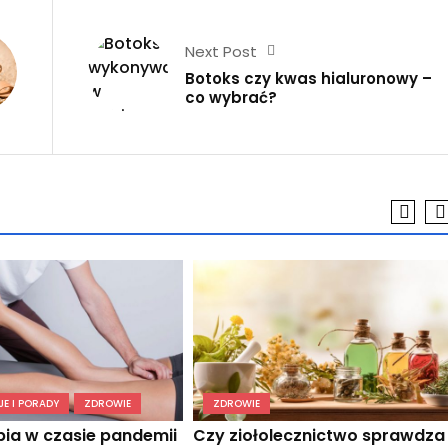
Next Post
Botoks czy kwas hialuronowy –
co wybrać?
E I PORADY
ZDROWIE
ZDROWIE
pia w czasie pandemii
Czy ziołolecznictwo sprawdza