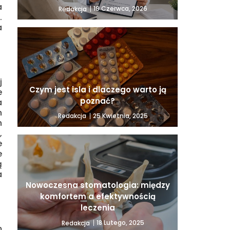
a
19 Czerwca, 2026
Redakcja
.
a
j
Czym jest isla i dlaczego warto ją
e
poznać?
a
h
25 Kwietnia, 2025
Redakcja
h
,
e
e
ą
a
Nowoczesna stomatologia: między
komfortem a efektywnością
leczenia
18 Lutego, 2025
Redakcja
m