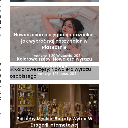
.
e
ą
i
ć
,
Nowoczesna pielęgnacja paznokci:
jak wybrać najlepszy salon w
Piasecznie
20 Września, 2024
Redakcja
Kolorowe rzęsy: Nowa era wyrazu
m
osobistego
e
16 Lipca, 2024
Redakcja
e
a
ż
s
z
e
Perfumy Męskie: Bogaty Wybór W
Drogerii Internetowej