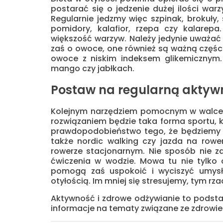
postarać się o jedzenie dużej ilości wa
Regularnie jedzmy więc szpinak, brokuły
pomidory, kalafior, rzepa czy kalare
większość warzyw. Należy jedynie uważać 
zaś o owoce, one również są ważną częścią
owoce z niskim indeksem glikemicznym
mango czy jabłkach.
Postaw na regularną aktywn
Kolejnym narzędziem pomocnym w walce z 
rozwiązaniem będzie taka forma sportu, 
prawdopodobieństwo tego, że będziemy reg
także nordic walking czy jazda na row
rowerze stacjonarnym. Nie sposób nie z
ćwiczenia w wodzie. Mowa tu nie tylko o
pomogą zaś uspokoić i wyciszyć umysł
otyłością. Im mniej się stresujemy, tym r
Aktywność i zdrowe odżywianie to podst
informacje na tematy związane ze zdrowie