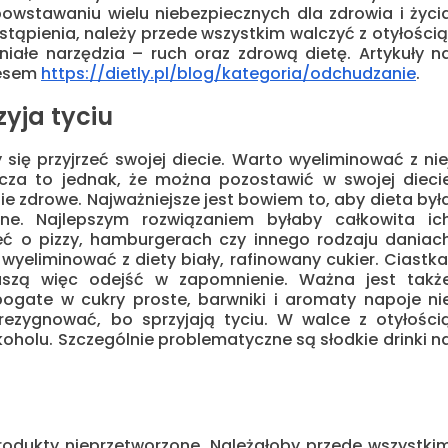
powstawaniu wielu niebezpiecznych dla zdrowia i życi
tąpienia, należy przede wszystkim walczyć z otyłością
ałe narzędzia – ruch oraz zdrową dietę. Artykuły n
resem
https://dietly.pl/blog/kategoria/odchudzanie
.
zyja tyciu
 się przyjrzeć swojej diecie. Warto wyeliminować z nie
nacza to jednak, że można pozostawić w swojej dieci
ie zdrowe. Najważniejsze jest bowiem to, aby dieta był
e. Najlepszym rozwiązaniem byłaby całkowita ic
eć o pizzy, hamburgerach czy innego rodzaju daniac
wyeliminować z diety biały, rafinowany cukier. Ciastka
muszą więc odejść w zapomnienie. Ważna jest takż
ogate w cukry proste, barwniki i aromaty napoje ni
ezygnować, bo sprzyjają tyciu. W walce z otyłości
holu. Szczególnie problematyczne są słodkie drinki n
produkty nieprzetworzone. Należałoby przede wszystki