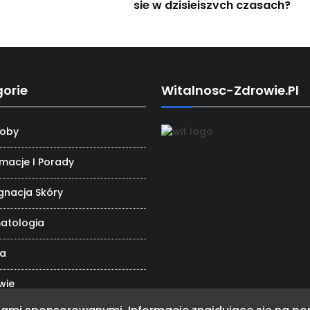
się w dzisiejszych czasach?
Dlaczego sięgamy po
suplementy ziołowe?
orie
Witalnosc-Zdrowie.pl
oby
rmacje I Porady
ęgnacja Skóry
atologia
da
wie