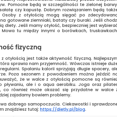
rzyw. Pomocne będą w szczególności te zielonej barwy
, sałatę czy kapustę. Dobrym rozwiązaniem będą takż
pa. Osoby z otyłością mogą sięgać po zdecydowan
na gotowane ziemniaki, bataty czy buraki. Jeśli chodz
 diety. Jeśli mamy otyłość, bezpieczniej jest wybiera
. Mowa tu między innymi o borówkach, truskawkach
ość fizyczną
otyłością jest także aktywność fizyczną. Najlepszy
która sprawia nam przyjemność. Wówczas istnieje duż
ularni. Spalaniu kalorii sprzyjają długie spacery, al
erze. Poza sezonem z powodzeniem można jeździć n
auważyć, że w walce z otyłością pomocne są równie
 pływaniu, ale i o aqua aerobiku. Joga oraz pilate
, co również może okazać się przydatne w walce 
zadziej zajadamy bowiem problemy.
awa dobrego samopoczucia. Ciekawostki i sprawdzon
m znajdziesz tutaj:
https://dietly.pl/blog
.