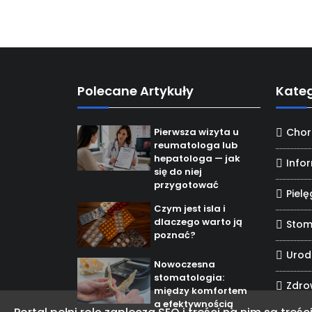
Polecane Artykuły
Kateg
Pierwsza wizyta u
Chor
reumatologa lub
hepatologa — jak
Info
się do niej
przygotować
Piel
Czym jest isla i
dlaczego warto ją
Stom
poznać?
Uro
Nowoczesna
stomatologia:
Zdro
między komfortem
a efektywnością