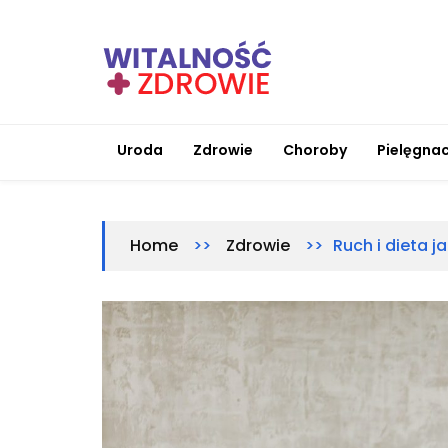
Skip
to
content
Witalnosc-zdrowie.pl
Zdrowie i medycyna
Uroda
Zdrowie
Choroby
Pielęgnac
>>
>>
Ruch i dieta j
Home
Zdrowie