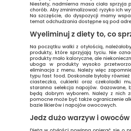
Niestety, nadmierna masa ciała sprzyja 
chorób. Aby zminimalizować ryzyko ich wys
Na szczęście, do dyspozycji mamy wspani
temat odchudzania dostępne są pod ad
Wyeliminuj z diety to, co spr
Na początku walki z otyłością, należałoby
produkty, które sprzyjają tyciu. Nie oz
produkty mało kaloryczne, ale niekonieczn
uboga w produkty wysoko przetworzon
eliminacja z menu. Należy więc zapomni
typu fast food. Doskonale byłoby również 
ciasteczka, cukierki oraz czekoladki 
staranna selekcja napojów. Gazowane, b
będą dobrym wyborem. Należy z nich zr
pomocne może być także ograniczenie alko
bazie likierów i napojów owocowych.
Jedz dużo warzyw i owoców
Dieta w otyłości powinna opierać się o 