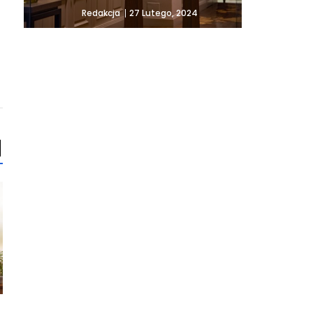
27 Lutego, 2024
Redakcja
ZDROWIE
STOMATOLOGIA
UROD
Obrzęk i powikłania lipidowe.
Co jest kluczem do 