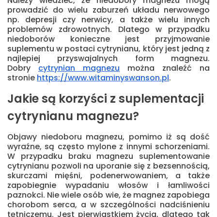
Należy wiedzieć, że niedobory magnezu mogą
prowadzić do wielu zaburzeń układu nerwowego
np. depresji czy nerwicy, a także wielu innych
problemów zdrowotnych. Dlatego w przypadku
niedoborów konieczne jest przyjmowanie
suplementu w postaci cytrynianu, który jest jedną z
najlepiej przyswajalnych form magnezu.
Dobry
cytrynian magnezu
można znaleźć na
stronie
https://www.witaminyswanson.pl
.
Jakie są korzyści z suplementacji
cytrynianu magnezu?
Objawy niedoboru magnezu, pomimo iż są dość
wyraźne, są często mylone z innymi schorzeniami.
W przypadku braku magnezu suplementowanie
cytrynianu pozwoli na uporanie się z bezsennością,
skurczami mięśni, podenerwowaniem, a także
zapobiegnie wypadaniu włosów i łamliwości
paznokci. Nie wiele osób wie, że magnez zapobiega
chorobom serca, a w szczególności nadciśnieniu
tętniczemu. Jest pierwiastkiem życia, dlatego tak