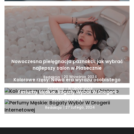
Nowoczesna pielęgnacja paznokci: jak wybrać
najlepszy salon w Piasecznie
20 Września, 2024
Redakcja
Kolorowe rzęsy: Nowa era wyrazu osobistego
16 Lipca, 2024
Redakcja
Perfumy Męskie: Bogaty Wybór W Drogerii
Internetowej
27 Lutego, 2024
Redakcja